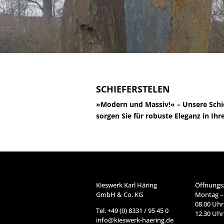
SCHIEFERSTELEN
»Modern und Massiv!« – Unsere Schie
sorgen Sie für robuste Eleganz in Ih
Kieswerk Karl Häring
Öffnungsz
GmbH & Co. KG
Montag – 
08.00 Uhr
Tel. +49 (0) 8331 / 95 45 0
12.30 Uhr
info@kieswerk-haering.de