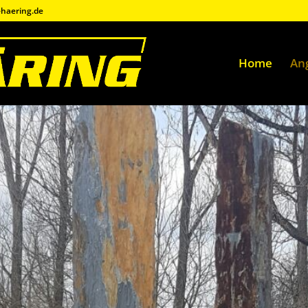
-haering.de
Home
An