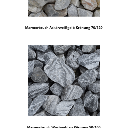
Marmorbruch Askärweißgelb Krönung 70/120
Marmorbruch Wachaublau Körnung 50/100